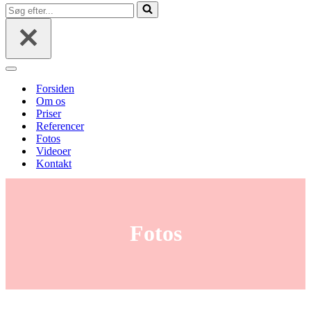
menu
Søg
efter...
Navigation
menu
Forsiden
Om os
Priser
Referencer
Fotos
Videoer
Kontakt
Fotos