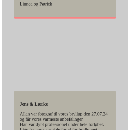
Linnea og Patrick
Jens & Lærke
Allan var fotograf til vores bryllup den 27.07.24
og får vores varmeste anbefalinger.
Han var dybt professionel under hele forløbet.
Lige fra vores samtale forud for brylluppet,