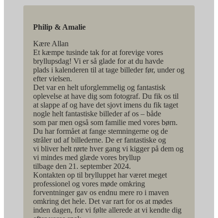
Philip & Amalie
Kære Allan
Et kæmpe tusinde tak for at forevige vores
bryllupsdag! Vi er så glade for at du havde
plads i kalenderen til at tage billeder før, under og
efter vielsen.
Det var en helt uforglemmelig og fantastisk
oplevelse at have dig som fotograf. Du fik os til
at slappe af og have det sjovt imens du fik taget
nogle helt fantastiske billeder af os – både
som par men også som familie med vores børn.
Du har formået at fange stemningerne og de
stråler ud af billederne. De er fantastiske og
vi bliver helt rørte hver gang vi kigger på dem og
vi mindes med glæde vores bryllup
tilbage den 21. september 2024.
Kontakten op til brylluppet har været meget
professionel og vores møde omkring
forventninger gav os endnu mere ro i maven
omkring det hele. Det var rart for os at mødes
inden dagen, for vi følte allerede at vi kendte dig