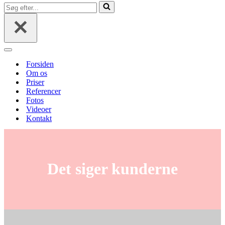
menu
Søg
efter...
Navigation
menu
Forsiden
Om os
Priser
Referencer
Fotos
Videoer
Kontakt
Det siger kunderne